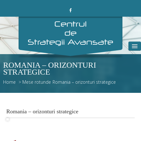
Acasa
ROMANIA – ORIZONTURI
STRATEGICE
Despre noi
Home
>
Mese rotunde
Romania – orizonturi strategice
Proiecte
Alumni
Romania – orizonturi strategice
Media
Blog