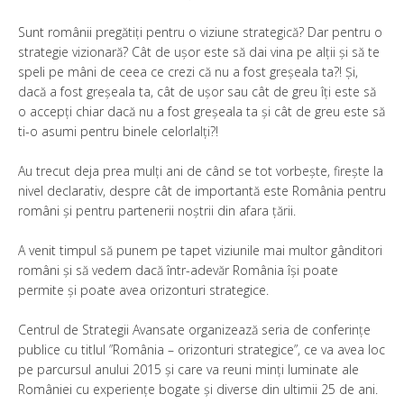
Sunt românii pregătiți pentru o viziune strategică? Dar pentru o
strategie vizionară? Cât de ușor este să dai vina pe alții și să te
speli pe mâni de ceea ce crezi că nu a fost greșeala ta?! Și,
dacă a fost greșeala ta, cât de ușor sau cât de greu îți este să
o accepți chiar dacă nu a fost greșeala ta și cât de greu este să
ti-o asumi pentru binele celorlalți?!
Au trecut deja prea mulți ani de când se tot vorbește, firește la
nivel declarativ, despre cât de importantă este România pentru
români și pentru partenerii noștrii din afara țării.
A venit timpul să punem pe tapet viziunile mai multor gânditori
români și să vedem dacă într-adevăr România își poate
permite și poate avea orizonturi strategice.
Centrul de Strategii Avansate organizează seria de conferințe
publice cu titlul ”România – orizonturi strategice”, ce va avea loc
pe parcursul anului 2015 și care va reuni minți luminate ale
României cu experiențe bogate și diverse din ultimii 25 de ani.