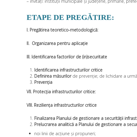
– invitați: instituții municipale și județene, primărie, pre
ETAPE DE PREGĂTIRE:
I. Pregătirea teoretico-metodologică:
II. Organizarea pentru aplicație
III. Identificarea factorilor de (in)securitate
Identificarea infrastructurilor critice
Definirea măsurilor
de prevenție; de lichidare a urmăr
Prevenția
VII. Protecția infrastructurilor critice:
VIII. Reziliența infrastructurilor critice
Finalizarea Planului de gestionare a securității infrast
Prelucrarea analitică a Planului de gestionare a securi
noi linii de acțiune și propuneri;