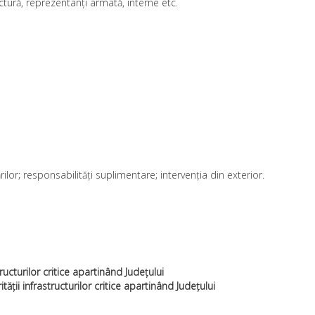
fectură, reprezentanți armată, interne etc.
ilor; responsabilități suplimentare; intervenția din exterior.
ructurilor critice apartinând Județului
tății infrastructurilor critice apartinând Județului