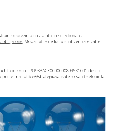
traine reprezinta un avantaj in selectionarea
s obligatorie
. Modalitatile de lucru sunt centrate catre
 va achita in contul RO98BACX0000000894531001 deschis
a prin e-mail
office@strategiiavansate.ro
sau telefonic la