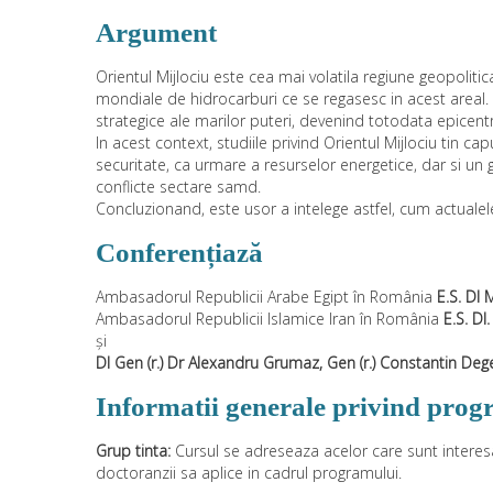
Argument
Orientul Mijlociu este cea mai volatila regiune geopoliti
mondiale de hidrocarburi ce se regasesc in acest areal. 
strategice ale marilor puteri, devenind totodata epicentru
In acest context, studiile privind Orientul Mijlociu tin 
securitate, ca urmare a resurselor energetice, dar si un
conflicte sectare samd.
Concluzionand, este usor a intelege astfel, cum actualele 
Conferențiază
Ambasadorul Republicii Arabe Egipt în România
E.S. Dl
Ambasadorul Republicii Islamice Iran în România
E.S. D
și
Dl Gen (r.) Dr Alexandru Grumaz, Gen (r.) Constantin Dege
Informatii generale privind prog
Grup tinta:
Cursul se adreseaza acelor care sunt interesat
doctoranzii sa aplice in cadrul programului.