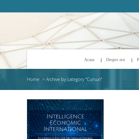
Acasa
Despre noi
P
Home
>
Archive by category "Cursuri"