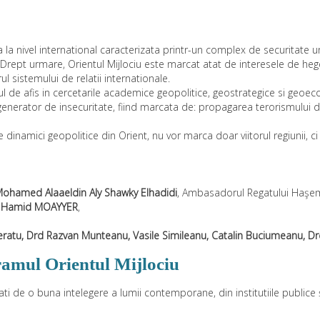
ca la nivel international caracterizata printr-un complex de securitate 
Drept urmare, Orientul Mijlociu este marcat atat de interesele de hege
l sistemului de relatii internationale.
capul de afis in cercetarile academice geopolitice, geostrategice si geo
 generator de insecuritate, fiind marcata de: propagarea terorismului 
dinamici geopolitice din Orient, nu vor marca doar viitorul regiunii, ci
 Mohamed Alaaeldin Aly Shawky Elhadidi
, Ambasadorul Regatului Haşem
l. Hamid MOAYYER
,
ratu, Drd Razvan Munteanu, Vasile Simileanu, Catalin Buciumeanu, Drd. Fl
ramul Orientul Mijlociu
i de o buna intelegere a lumii contemporane, din institutiile publice 