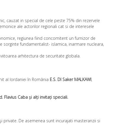
unic, cauzat in special de cele peste 75% din rezervele
monice ale actorilor regionali cat si de interesele
economice, regiunea fiind concomitent un furnizor de
de sorginte fundamentalist- islamica, inarmare nucleara,
 viitoarea arhitectura de securitate globala.
it al Iordaniei în România
E.S. Dl Saker MALKAWI
,
avius Caba și alți invitați speciali.
şi private. De asemenea sunt incurajati masteranzii si