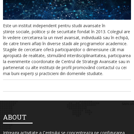
Colegiu
INT-e
Este un institut independent pentru studii avansate în
Parteneri
științe sociale, politice și de securitate fondat în 2013. Colegiul are
în vedere cercetarea la un nivel avansat, individuală sau în echipă,
de catre tinerii aflați în diverse stadii ale programelor academice.
Contact
Stagiile de cercetare oferă participanților o dimensiune cât mai
apropiată de realitate, stimulând interdisciplinaritatea, participarea
la evenimente coordonate de Centrul de Strategii Avansate sau in
parteneriat cu alte instituții de profil promovând contactul cu cei
mai buni experți și practicieni din domeniile studiate.
Sikhi.sm
ABOUT
Intreaga activitate a Centrului se concentreaza pe configurarea