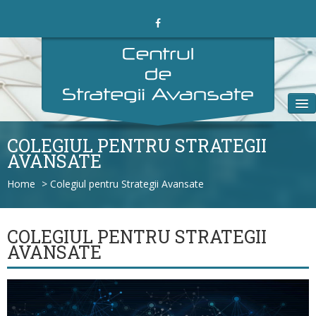
Acasa
COLEGIUL PENTRU STRATEGII
AVANSATE
Despre noi
Home
>
Colegiul pentru Strategii Avansate
Proiecte
Alumni
COLEGIUL PENTRU STRATEGII
AVANSATE
Media
Blog